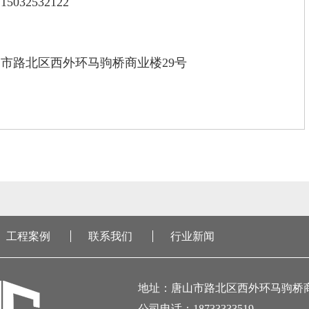
032532122
市路北区西外环马驹桥商业楼29号
工程案例
联系我们
行业新闻
地址：唐山市路北区西外环马驹桥商
公司电话：18733333519