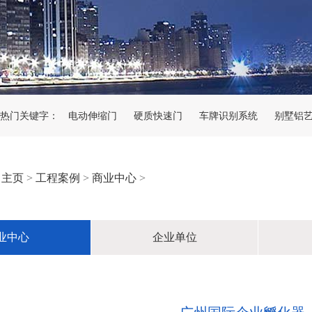
热门关键字：
电动伸缩门
硬质快速门
车牌识别系统
别墅铝
：
主页
>
工程案例
>
商业中心
>
业中心
企业单位