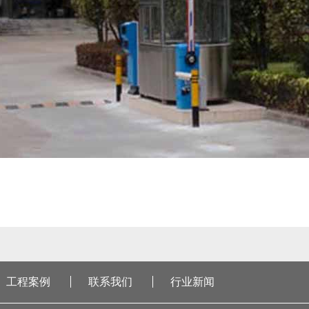
工程案例
联系我们
行业新闻